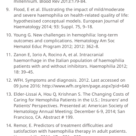
millennium. Blood Rev 2013:179-84.
Flood, E et al. Illustrating the impact of mild/moderate
and severe haemophilia on health-related quality of life:
hypothesised conceptual models. European Journal of
Haematology 2014; 93: Suppl. 75, 9–18.
Young G. New challenges in hemophilia: long-term
outcomes and complications. Hematology Am Soc
Hematol Educ Program 2012; 2012: 362–8.
Zanon E, Iorio A, Rocino A, et al. Intracranial
haemorrhage in the Italian population of haemophilia
patients with and without inhibitors. Haemophilia 2012;
18: 39–45.
WFH. Symptoms and diagnosis. 2012. Last accessed on
09 June 2016: http://www.wfh.org/en/page.aspx?pid=640
Elder-Lissai A, Hou Q, Krishnan S. The Changing Costs of
Caring for Hemophilia Patients in the U.S.: Insurers’ and
Patients’ Perspectives. Presented at: American Society of
Hematology Annual Meeting; December 6-9, 2014; San
Francisco, CA. Abstract # 199.
Remor, E. Predictors of treatment difficulties and
satisfaction with haemophilia therapy in adult patients.