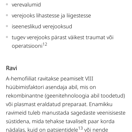
verevalumid
verejooks lihastesse ja liigestesse
iseeneslikud verejooksud
tugev verejooks pärast väikest traumat või
12
operatsiooni
Ravi
A-hemofiiliat ravitakse peamiselt VIII
hüübimisfaktori asendaja abil, mis on
rekombinantne (geenitehnoloogia abil toodetud)
või plasmast eraldatud preparaat. Enamikku
ravimeid tuleb manustada sagedaste veenisiseste
süstidena, mida tehakse tavaliselt paar korda
13
nädalas, kuid on patsientidele
või nende