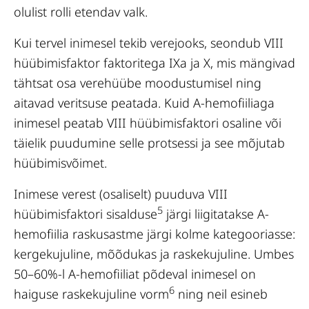
olulist rolli etendav valk.
Kui tervel inimesel tekib verejooks, seondub VIII
hüübimisfaktor faktoritega IXa ja X, mis mängivad
tähtsat osa verehüübe moodustumisel ning
aitavad veritsuse peatada. Kuid A-hemofiiliaga
inimesel peatab VIII hüübimisfaktori osaline või
täielik puudumine selle protsessi ja see mõjutab
hüübimisvõimet.
Inimese verest (osaliselt) puuduva VIII
5
hüübimisfaktori sisalduse
järgi liigitatakse A-
hemofiilia raskusastme järgi kolme kategooriasse:
kergekujuline, mõõdukas ja raskekujuline. Umbes
50–60%-l A-hemofiiliat põdeval inimesel on
6
haiguse raskekujuline vorm
ning neil esineb