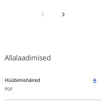
Allalaadimised
Download
Hüübimishäired
PDF