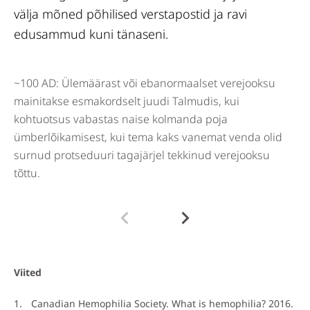
välja mõned põhilised verstapostid ja ravi
edusammud kuni tänaseni.
~100 AD: Ülemäärast või ebanormaalset verejooksu
18
mainitakse esmakordselt juudi Talmudis, kui
tä
kohtuotsus vabastas naise kolmanda poja
he
ümberlõikamisest, kui tema kaks vanemat venda olid
surnud protseduuri tagajärjel tekkinud verejooksu
tõttu.
Viited
Canadian Hemophilia Society. What is hemophilia? 2016.