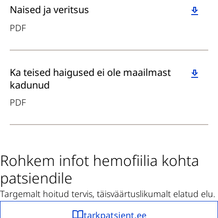
Download
Naised ja veritsus
PDF
Download
Ka teised haigused ei ole maailmast
kadunud
PDF
Rohkem infot hemofiilia kohta
patsiendile
Targemalt hoitud tervis, täisväärtuslikumalt elatud elu.
tarkpatsient.ee