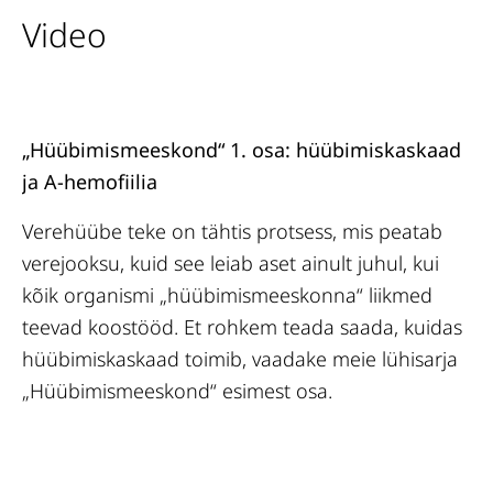
Video
„Hüübimismeeskond“ 1. osa: hüübimiskaskaad
„H
ja A-hemofiilia
he
Verehüübe teke on tähtis protsess, mis peatab
Ve
verejooksu, kuid see leiab aset ainult juhul, kui
ve
kõik organismi „hüübimismeeskonna“ liikmed
kõ
teevad koostööd. Et rohkem teada saada, kuidas
te
hüübimiskaskaad toimib, vaadake meie lühisarja
„H
„Hüübimismeeskond“ esimest osa.
fa