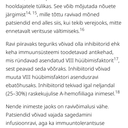
hooldajatele tülikas. See võib mõjutada nõuete
14, 15
järgimist
, mille tõttu ravivad mõned
patsiendid end alles siis, kui tekib verejooks, mitte
16
ennetavalt veritsuse vältimiseks.
Ravi piiravaks teguriks võivad olla inhibiitorid ehk
keha immuunsüsteemi toodetavad antikehad,
17
mis ründavad asendatud VIII hüübimisfaktorit
,
sest peavad seda võõraks. Inhibiitorid võivad
muuta VIII hüübimisfaktori asendusravi
ebatõhusaks. Inhibiitorid tekivad igal neljandal
18
(25–30%) raskekujulise A-hemofiiliaga inimesel.
Nende inimeste jaoks on ravivõimalusi vähe.
Patsiendid võivad vajada sagedamini
infusioonravi, aga ka immuuntolerantsuse