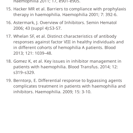
Haemophilia 2011; 17, e901-e905.
Hacker MR et al. Barriers to compliance with prophylaxis
therapy in haemophilia. Haemophilia 2001; 7: 392-6.
Astermark, J. Overview of Inhibitors. Semin Hematol
2006; 43 (suppl 4):S3-S7.
Whelan SF, et al. Distinct characteristics of antibody
responses against factor VIII in healthy individuals and
in different cohorts of hemophilia A patients. Blood
2013; 121: 1039–48.
Gomez K, et al. Key issues in inhibitor management in
patients with haemophilia. Blood Transfus. 2014; 12:
s319–s329.
Berntorp, E. Differential response to bypassing agents
complicates treatment in patients with haemophilia and
inhibitors. Haemophilia. 2009; 15: 3-10.