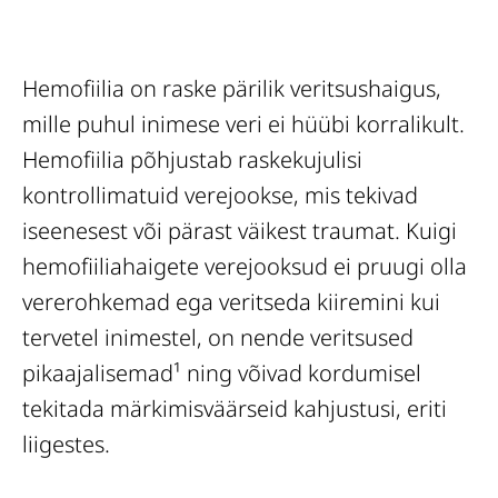
Hemofiilia on raske pärilik veritsushaigus,
mille puhul inimese veri ei hüübi korralikult.
Hemofiilia põhjustab raskekujulisi
kontrollimatuid verejookse, mis tekivad
iseenesest või pärast väikest traumat. Kuigi
hemofiiliahaigete verejooksud ei pruugi olla
vererohkemad ega veritseda kiiremini kui
tervetel inimestel, on nende veritsused
pikaajalisemad¹ ning võivad kordumisel
tekitada märkimisväärseid kahjustusi, eriti
liigestes.