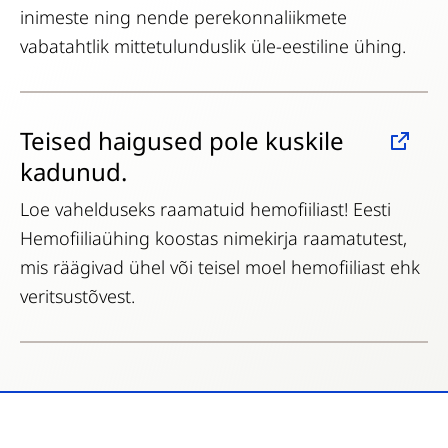
inimeste ning nende perekonnaliikmete
vabatahtlik mittetulunduslik üle-eestiline ühing.
Teised haigused pole kuskile
kadunud.
Loe vahelduseks raamatuid hemofiiliast! Eesti
Hemofiiliaühing koostas nimekirja raamatutest,
mis räägivad ühel või teisel moel hemofiiliast ehk
veritsustõvest.