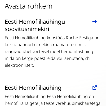
Avasta rohkem
Eesti Hemofiiliaühingu
soovitusnimekiri
Eesti Hemofiiliaühing koostöös Roche Eestiga on
kokku pannud nimekirja raamatutest, mis
räägivad ühel või teisel moel hemofiiliast ning
mida on kerge poest leida või laenutada, sh
elektrooniliselt.
Eesti Hemofiiliaühing
Eesti Hemofiiliaühing Eesti Hemofiiliaühing on
hemofiiliahaigete ja teiste verehüübimishäiretega