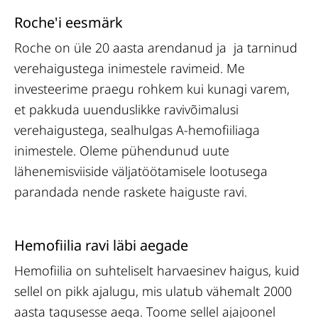
Roche'i eesmärk
Roche on üle 20 aasta arendanud ja ja tarninud
verehaigustega inimestele ravimeid. Me
investeerime praegu rohkem kui kunagi varem,
et pakkuda uuenduslikke ravivõimalusi
verehaigustega, sealhulgas A-hemofiiliaga
inimestele. Oleme pühendunud uute
lähenemisviiside väljatöötamisele lootusega
parandada nende raskete haiguste ravi.
Hemofiilia ravi läbi aegade
Hemofiilia on suhteliselt harvaesinev haigus, kuid
sellel on pikk ajalugu, mis ulatub vähemalt 2000
aasta tagusesse aega. Toome sellel ajajoonel