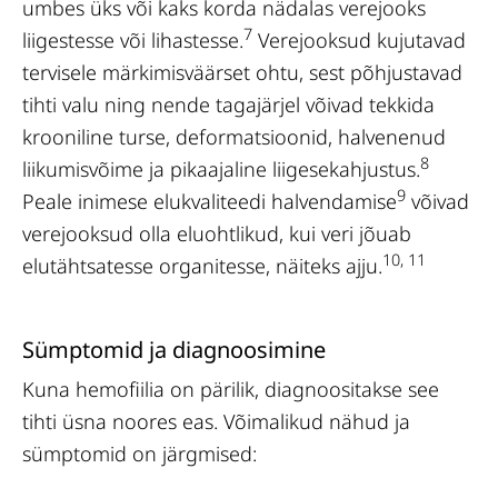
umbes üks või kaks korda nädalas verejooks
7
liigestesse või lihastesse.
Verejooksud kujutavad
tervisele märkimisväärset ohtu, sest põhjustavad
tihti valu ning nende tagajärjel võivad tekkida
krooniline turse, deformatsioonid, halvenenud
8
liikumisvõime ja pikaajaline liigesekahjustus.
9
Peale inimese elukvaliteedi halvendamise
võivad
verejooksud olla eluohtlikud, kui veri jõuab
10, 11
elutähtsatesse organitesse, näiteks ajju.
Sümptomid ja diagnoosimine
Kuna hemofiilia on pärilik, diagnoositakse see
tihti üsna noores eas. Võimalikud nähud ja
sümptomid on järgmised: