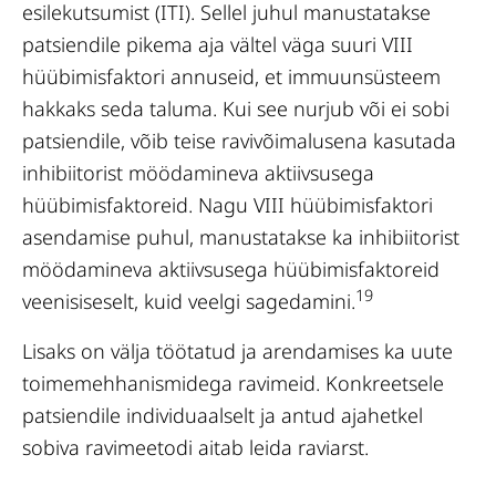
esilekutsumist (ITI). Sellel juhul manustatakse
patsiendile pikema aja vältel väga suuri VIII
hüübimisfaktori annuseid, et immuunsüsteem
hakkaks seda taluma. Kui see nurjub või ei sobi
patsiendile, võib teise ravivõimalusena kasutada
inhibiitorist möödamineva aktiivsusega
hüübimisfaktoreid. Nagu VIII hüübimisfaktori
asendamise puhul, manustatakse ka inhibiitorist
möödamineva aktiivsusega hüübimisfaktoreid
19
veenisiseselt, kuid veelgi sagedamini.
Lisaks on välja töötatud ja arendamises ka uute
toimemehhanismidega ravimeid. Konkreetsele
patsiendile individuaalselt ja antud ajahetkel
sobiva ravimeetodi aitab leida raviarst.