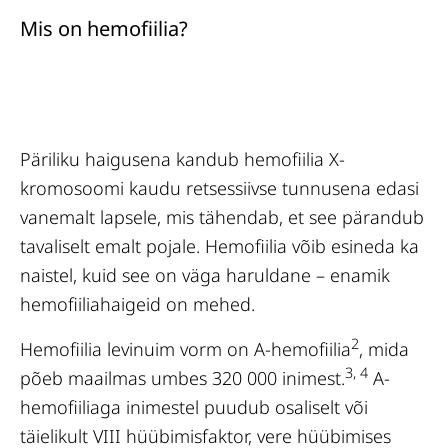
Mis on hemofiilia?
Päriliku haigusena kandub hemofiilia X-
kromosoomi kaudu retsessiivse tunnusena edasi
vanemalt lapsele, mis tähendab, et see pärandub
tavaliselt emalt pojale. Hemofiilia võib esineda ka
naistel, kuid see on väga haruldane – enamik
hemofiiliahaigeid on mehed.
2
Hemofiilia levinuim vorm on A-hemofiilia
, mida
3, 4
põeb maailmas umbes 320 000 inimest.
A-
hemofiiliaga inimestel puudub osaliselt või
täielikult VIII hüübimisfaktor, vere hüübimises