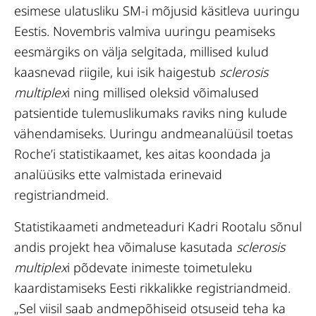
esimese ulatusliku SM-i mõjusid käsitleva uuringu
Eestis. Novembris valmiva uuringu peamiseks
eesmärgiks on välja selgitada, millised kulud
kaasnevad riigile, kui isik haigestub
sclerosis
multiplex
i
ning millised oleksid võimalused
patsientide tulemuslikumaks raviks ning kulude
vähendamiseks. Uuringu andmeanalüüsil toetas
Roche’i statistikaamet, kes aitas koondada ja
analüüsiks ette valmistada erinevaid
registriandmeid.
Statistikaameti andmeteaduri Kadri Rootalu sõnul
andis projekt hea võimaluse kasutada
sclerosis
multiplex
i põdevate inimeste toimetuleku
kaardistamiseks Eesti rikkalikke registriandmeid.
„Sel viisil saab andmepõhiseid otsuseid teha ka