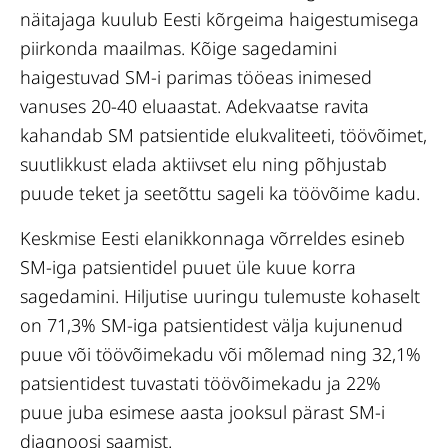
näitajaga kuulub Eesti kõrgeima haigestumisega
piirkonda maailmas. Kõige sagedamini
haigestuvad SM-i parimas tööeas inimesed
vanuses 20-40 eluaastat. Adekvaatse ravita
kahandab SM patsientide elukvaliteeti, töövõimet,
suutlikkust elada aktiivset elu ning põhjustab
puude teket ja seetõttu sageli ka töövõime kadu.
Keskmise Eesti elanikkonnaga võrreldes esineb
SM-iga patsientidel puuet üle kuue korra
sagedamini. Hiljutise uuringu tulemuste kohaselt
on 71,3% SM-iga patsientidest välja kujunenud
puue või töövõimekadu või mõlemad ning 32,1%
patsientidest tuvastati töövõimekadu ja 22%
puue juba esimese aasta jooksul pärast SM-i
diagnoosi saamist.