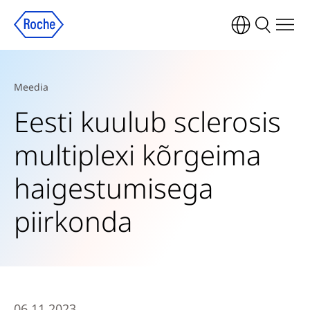
Meedia
Eesti kuulub sclerosis
multiplexi kõrgeima
haigestumisega
piirkonda
06.11.2023