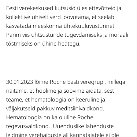
Eesti verekeskused kutsusid üles ettevõtteid ja
kollektiive ühiselt verd loovutama, et seeläbi
kasvatada meeskonna ühtekuuluvustunnet.
Parim viis ühtsustunde tugevdamiseks ja moraali
tõstmiseks on ühine heategu.
30.01.2023 lõime Roche Eesti veregrupi, millega
näitame, et hoolime ja soovime aidata, sest
teame, et hematoloogia on keeruline ja
väljakutseid pakkuv meditsiinivaldkond.
Hematoloogia on ka oluline Roche
tegevusvaldkond. Uuenduslike lahenduste
leidmine verehaiguste all kannatajatele ei ole