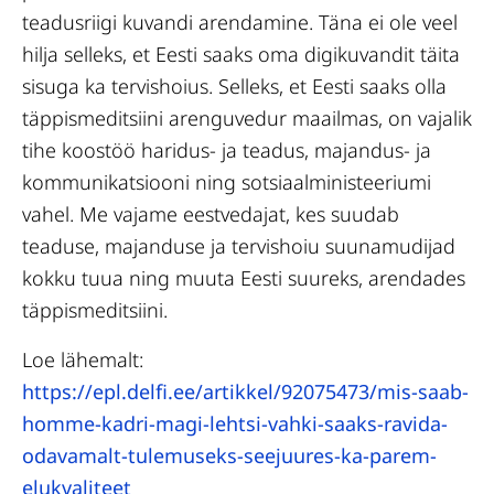
teadusriigi kuvandi arendamine. Täna ei ole veel
hilja selleks, et Eesti saaks oma digikuvandit täita
sisuga ka tervishoius. Selleks, et Eesti saaks olla
täppismeditsiini arenguvedur maailmas, on vajalik
tihe koostöö haridus- ja teadus, majandus- ja
kommunikatsiooni ning sotsiaalministeeriumi
vahel. Me vajame eestvedajat, kes suudab
teaduse, majanduse ja tervishoiu suunamudijad
kokku tuua ning muuta Eesti suureks, arendades
täppismeditsiini.
Loe lähemalt:
https://epl.delfi.ee/artikkel/92075473/mis-saab-
homme-kadri-magi-lehtsi-vahki-saaks-ravida-
odavamalt-tulemuseks-seejuures-ka-parem-
elukvaliteet