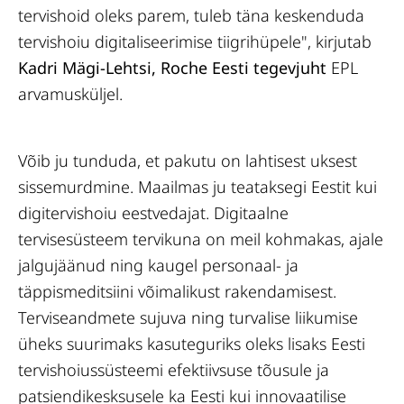
tervishoid oleks parem, tuleb täna keskenduda
tervishoiu digitaliseerimise tiigrihüpele", kirjutab
Kadri Mägi-Lehtsi, Roche Eesti tegevjuht
EPL
arvamusküljel.
Võib ju tunduda, et pakutu on lahtisest uksest
sissemurdmine. Maailmas ju teataksegi Eestit kui
digitervishoiu eestvedajat. Digitaalne
tervisesüsteem tervikuna on meil kohmakas, ajale
jalgujäänud ning kaugel personaal- ja
täppismeditsiini võimalikust rakendamisest.
Terviseandmete sujuva ning turvalise liikumise
üheks suurimaks kasuteguriks oleks lisaks Eesti
tervishoiussüsteemi efektiivsuse tõusule ja
patsiendikesksusele ka Eesti kui innovaatilise